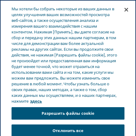
ЛАТВИЯ
Меню
Мы хотели бы собрать некоторые из ваших данных в
целях улучшения ваших возможностей просмотра
веб-сайтов, а также осуществления анализа и
Latvia
О Teva
Профиль компании
измерения вашего взаимодействия с нашим
контентом. Нажимая [Принять], вы даете согласие на
сбор и передачу этих данных нашим партнерам, в том
Профиль компании
числе для демонстрации вам более актуальной
рекламы на других сайтах. Если вы продолжите свои
действия, не нажимая [Разрешить файлы cookie], этого
не произойдет или предоставленная вам информация
будет менее точной, что может отразиться на
использовании вами сайта и на том, какие услуги мы
можем вам предложить. Вы можете изменить свое
решение в любой момент. Чтобы узнать больше о
своих правах, наших методах, а также о том, сбор
каких данных мы осуществляем, и о наших партнерах,
нажмите
здесь
Разрешить файлы cookie
Отклонить все