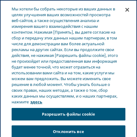
ЛАТВИЯ
Меню
Мы хотели бы собрать некоторые из ваших данных в
целях улучшения ваших возможностей просмотра
веб-сайтов, а также осуществления анализа и
Latvia
Продукты
Специализированные препараты
измерения вашего взаимодействия с нашим
контентом. Нажимая [Принять], вы даете согласие на
сбор и передачу этих данных нашим партнерам, в том
числе для демонстрации вам более актуальной
Специализированные
рекламы на других сайтах. Если вы продолжите свои
действия, не нажимая [Разрешить файлы cookie], этого
не произойдет или предоставленная вам информация
препараты
будет менее точной, что может отразиться на
использовании вами сайта и на том, какие услуги мы
можем вам предложить. Вы можете изменить свое
решение в любой момент. Чтобы узнать больше о
Инновационный подход к удовлетворению
своих правах, наших методах, а также о том, сбор
каких данных мы осуществляем, и о наших партнерах,
потребностей пациентов
нажмите
здесь
Разрешить файлы cookie
Teva предлагает инновационные методы лечения
заболеваний центральной нервной системы (ЦНС),
включая лекарственные препараты для лечения
Отклонить все