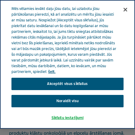
LATVIJA
Izvēlne
Mēs vēlamies ievākt daļu jūsu datu, lai uzlabotu jūsu
pārlūkošanas pieredzi, kā arī analizētu un mērītu jūsu iesaisti
ar mūsu saturu. Nospiežot [Akceptēt visus sīkfailus], jūs
Latvia
Produkti
Inovatīvie medikamenti
piekrītat datu ievākšanai un šo datu kopīgošanai ar mūsu
partneriem, ieskaitot to, lai jums tiktu sniegtas atbilstošākas
reklāmas citās mājaslapās. Ja jūs turpināsiet pārlūkot mūsu
vietni bez šīs piekrišanas, iepriekš minētais netiks nodrošināts
Inovatīvie medikamenti
vai arī būs mazāk precīzs, tādējādi ietekmējot jūsu pieredzi ar
šo mājaslapu un pakalpojumiem, kurus varam piedāvāt. Jūs
varat pārdomāt jebkurā laikā. Lai uzzinātu vairāk par savām
tiesībām, mūsu darbībām, datiem, ko ievācam, un mūsu
partneriem, spiediet
šeit.
Inovatīva pieeja pacientu vajadzību
apmierināšanai
Akceptēt visus sīkfailus
Noraidīt visu
Uzņēmums Teva nodrošina inovatīvus centrālās nervu
sistēmas ārstēšanas līdzekļus, tostarp produktus
neiroloģisko un neirodeģeneratīvo slimību, migrēnas un
Sīkfailu iestatījumi
kustību traucējumu ārstēšanai, kā arī piedāvā iedarbīgu
produktu klāstu onkoloģijā un elpceļu ārstēšanas jomā.