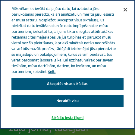
LATVIJA
Izvēlne
Mēs vēlamies ievākt daļu jūsu datu, lai uzlabotu jūsu
pārlūkošanas pieredzi, kā arī analizētu un mērītu jūsu iesaisti
ar mūsu saturu. Nospiežot [Akceptēt visus sīkfailus], jūs
Latvia
Par Teva
Fakti un skaitļi par uzņēmumu
piekrītat datu ievākšanai un šo datu kopīgošanai ar mūsu
partneriem, ieskaitot to, lai jums tiktu sniegtas atbilstošākas
reklāmas citās mājaslapās. Ja jūs turpināsiet pārlūkot mūsu
vietni bez šīs piekrišanas, iepriekš minētais netiks nodrošināts
Fakti un skaitļi par
vai arī būs mazāk precīzs, tādējādi ietekmējot jūsu pieredzi ar
šo mājaslapu un pakalpojumiem, kurus varam piedāvāt. Jūs
uzņēmumu
varat pārdomāt jebkurā laikā. Lai uzzinātu vairāk par savām
tiesībām, mūsu darbībām, datiem, ko ievācam, un mūsu
partneriem, spiediet
šeit.
Akceptēt visus sīkfailus
Mūsu misija ir būt
globālajiem līderiem
Noraidīt visu
patentbrīvo un bioloģisko
Sīkfailu iestatījumi
zāļu jomā, tādējādi