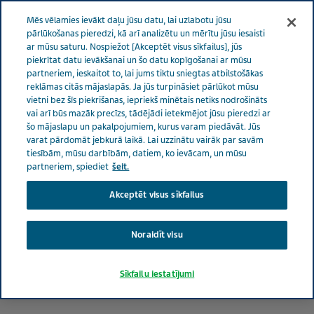
LATVIA RŪPES PAR VESELĪBU
Izvēlne
Mēs vēlamies ievākt daļu jūsu datu, lai uzlabotu jūsu
pārlūkošanas pieredzi, kā arī analizētu un mērītu jūsu iesaisti
ar mūsu saturu. Nospiežot [Akceptēt visus sīkfailus], jūs
Latvia
Rūpes par veselību
piekrītat datu ievākšanai un šo datu kopīgošanai ar mūsu
partneriem, ieskaitot to, lai jums tiktu sniegtas atbilstošākas
reklāmas citās mājaslapās. Ja jūs turpināsiet pārlūkot mūsu
Viņpus migrēnai: īstais Tu
vietni bez šīs piekrišanas, iepriekš minētais netiks nodrošināts
vai arī būs mazāk precīzs, tādējādi ietekmējot jūsu pieredzi ar
šo mājaslapu un pakalpojumiem, kurus varam piedāvāt. Jūs
varat pārdomāt jebkurā laikā. Lai uzzinātu vairāk par savām
tiesībām, mūsu darbībām, datiem, ko ievācam, un mūsu
partneriem, spiediet
šeit.
Akceptēt visus sīkfailus
Noraidīt visu
Sīkfailu iestatījumi