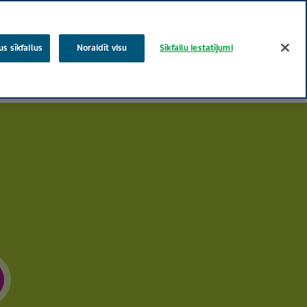
latviešu
krievu
Meklēt
s sīkfailus
Noraidīt visu
Sīkfailu iestatījumi
Teva koki
Cilvēciskas rūpes par veselību
Speciālistiem