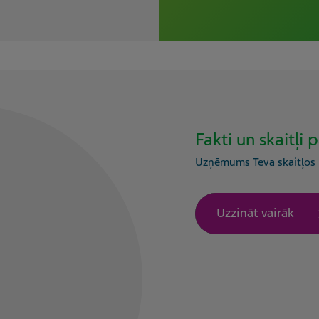
Fakti un skaitļ
Uzņēmums Teva skaitļos
Uzzināt vairāk