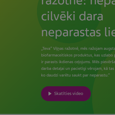
ražotne: nepa
cilvēki dara
neparastas li
„Teva” Viļņas ražotnē, mēs ražojam augsta
biofarmaceitiskos produktus, kas uzlabo 
ir parasts ikdienas ceļojums. Mēs pievēr
darba detaļai un pacietīgi vērojam, kā tas 
ko daudzi varētu saukt par neparastu.”
Skatīties video