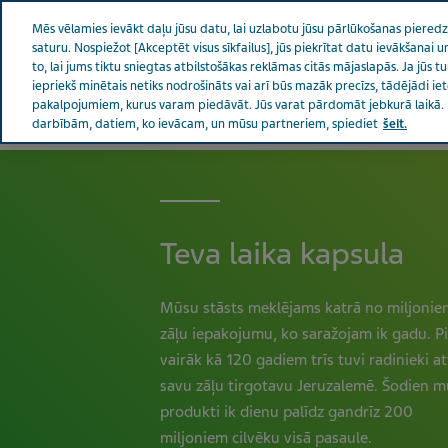
Teva pasaulē
Mēs vēlamies ievākt daļu jūsu datu, lai uzlabotu jūsu pārlūkošanas pieredzi,
saturu. Nospiežot [Akceptēt visus sīkfailus], jūs piekrītat datu ievākšanai
to, lai jums tiktu sniegtas atbilstošākas reklāmas citās mājaslapās. Ja jūs t
iepriekš minētais netiks nodrošināts vai arī būs mazāk precīzs, tādējādi i
pakalpojumiem, kurus varam piedāvāt. Jūs varat pārdomāt jebkurā laikā. 
Par Teva
Ziņas un mediji
Produkti
Rūp
darbībām, datiem, ko ievācam, un mūsu partneriem, spiediet
šeit.
LATVIJA
Teva laika kapsula
Mūsu stāsts meklējams katrā no miljonie
zāļu iepakojumu, ko saražojam ik gadu. P
vairāk kā 120 gadiem trīs tuvi radinieki a
savu zāļu tirgotavu Jeruzalemē. Šodien 
produkti ik dienu palīdz gandrīz 200
miljoniem cilvēku visā pasaule.