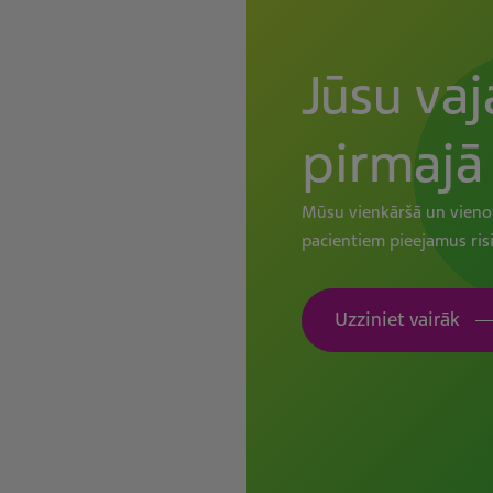
Jūsu vaj
pirmajā 
Mūsu vienkāršā un vienot
pacientiem pieejamus ri
Uzziniet vairāk