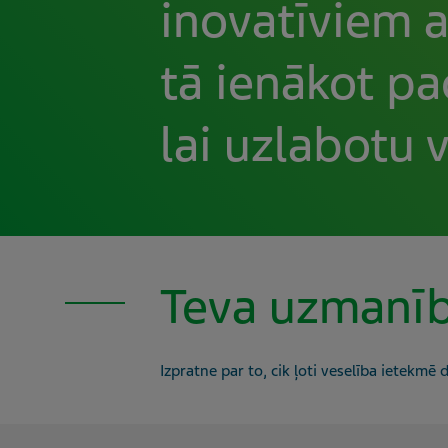
inovatīviem 
tā ienākot pa
lai uzlabotu v
Teva uzmanīb
Izpratne par to, cik ļoti veselība ietekmē d