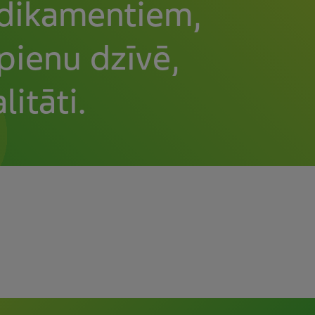
edikamentiem,
pienu dzīvē,
itāti.