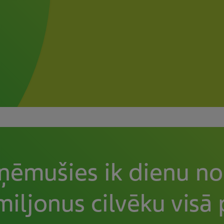
ēmušies ik dienu no
iljonus cilvēku visā 