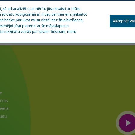
 kā arī analizētu un mērītu jūsu iesaisti ar mūsu
 un šo datu kopīgošanai ar mūsu partneriem, ieskaitot
urpināsiet pārlūkot mūsu vietni bez šīs piekrišanas,
Akceptēt visu
etekmējot jūsu pieredzi ar šo mājaslapu un
Lai uzzinātu vairāk par savām tiesībām, mūsu
es par veselību
Mūsu ietekme
Karjera
Piekrišana
m
irms
tvēra
mūsu