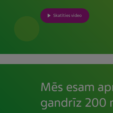
Skatīties video
Mēs esam apņ
gandrīz 200 m