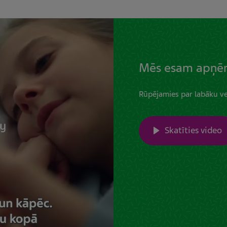
Mēs esam apņēmī
Rūpējamies par labāku ve
Skatīties video