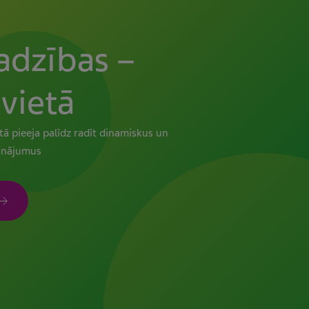
adzības –
vietā
ā pieeja palīdz radīt dinamiskus un
sinājumus