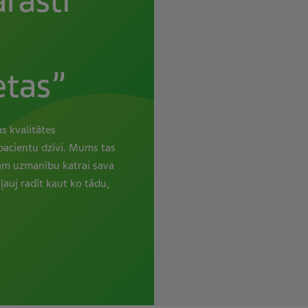
rasti
etas”
s kvalitātes
pacientu dzīvi. Mums tas
šam uzmanību katrai sava
ļauj radīt kaut ko tādu,