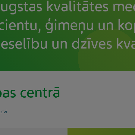
augstas kvalitātes m
cientu, ģimeņu un ko
eselību un dzīves kval
as centrā
zīvi