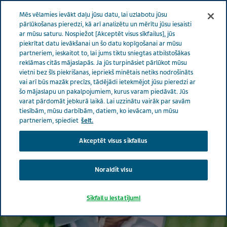
LATVIA RŪPES PAR VESELĪBU
Izvēlne
Mēs vēlamies ievākt daļu jūsu datu, lai uzlabotu jūsu
pārlūkošanas pieredzi, kā arī analizētu un mērītu jūsu iesaisti
ar mūsu saturu. Nospiežot [Akceptēt visus sīkfailus], jūs
piekrītat datu ievākšanai un šo datu kopīgošanai ar mūsu
partneriem, ieskaitot to, lai jums tiktu sniegtas atbilstošākas
reklāmas citās mājaslapās. Ja jūs turpināsiet pārlūkot mūsu
vietni bez šīs piekrišanas, iepriekš minētais netiks nodrošināts
vai arī būs mazāk precīzs, tādējādi ietekmējot jūsu pieredzi ar
šo mājaslapu un pakalpojumiem, kurus varam piedāvāt. Jūs
varat pārdomāt jebkurā laikā. Lai uzzinātu vairāk par savām
tiesībām, mūsu darbībām, datiem, ko ievācam, un mūsu
partneriem, spiediet
šeit.
Akceptēt visus sīkfailus
Noraidīt visu
Sīkfailu iestatījumi