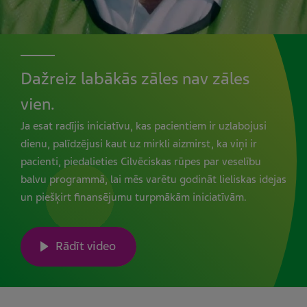
Dažreiz labākās zāles nav zāles
vien.
Ja esat radījis iniciatīvu, kas pacientiem ir uzlabojusi
dienu, palīdzējusi kaut uz mirkli aizmirst, ka viņi ir
pacienti, piedalieties Cilvēciskas rūpes par veselību
balvu programmā, lai mēs varētu godināt lieliskas idejas
un piešķirt finansējumu turpmākām iniciatīvām.
Rādīt video