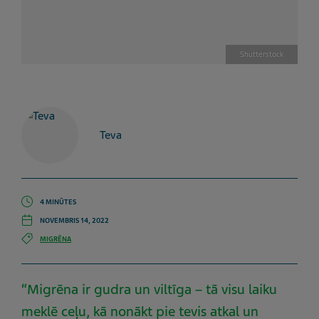
Shutterstock
Teva
4 MINŪTES
NOVEMBRIS 14, 2022
MIGRĒNA
“Migrēna ir gudra un viltīga – tā visu laiku
meklē ceļu, kā nonākt pie tevis atkal un