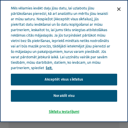
LATVIA RŪPES PAR VESELĪBU
Izvēlne
Mēs vēlamies ievākt daļu jūsu datu, lai uzlabotu jūsu
pārlūkošanas pieredzi, kā arī analizētu un mērītu jūsu iesaisti
ar mūsu saturu. Nospiežot [Akceptēt visus sīkfailus], jūs
Latvia
Rūpes par veselību
Visi stāsti
Kā sadzīvot ar
piekrītat datu ievākšanai un šo datu kopīgošanai ar mūsu
partneriem, ieskaitot to, lai jums tiktu sniegtas atbilstošākas
migrēnu. Ainas pieredze
reklāmas citās mājaslapās. Ja jūs turpināsiet pārlūkot mūsu
vietni bez šīs piekrišanas, iepriekš minētais netiks nodrošināts
vai arī būs mazāk precīzs, tādējādi ietekmējot jūsu pieredzi ar
Kā sadzīvot ar migrēnu.
šo mājaslapu un pakalpojumiem, kurus varam piedāvāt. Jūs
varat pārdomāt jebkurā laikā. Lai uzzinātu vairāk par savām
Ainas pieredze
tiesībām, mūsu darbībām, datiem, ko ievācam, un mūsu
partneriem, spiediet
šeit.
Akceptēt visus sīkfailus
Noraidīt visu
Sīkfailu iestatījumi