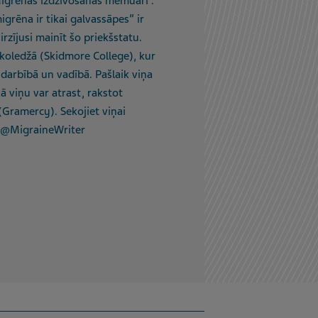
Migrēnas izdzīvošanas memuāri”.
grēna ir tikai galvassāpes” ir
irzījusi mainīt šo priekšstatu.
 koledžā (Skidmore College), kur
arbībā un vadībā. Pašlaik viņa
ā viņu var atrast, rakstot
 (Gramercy). Sekojiet viņai
k @MigraineWriter