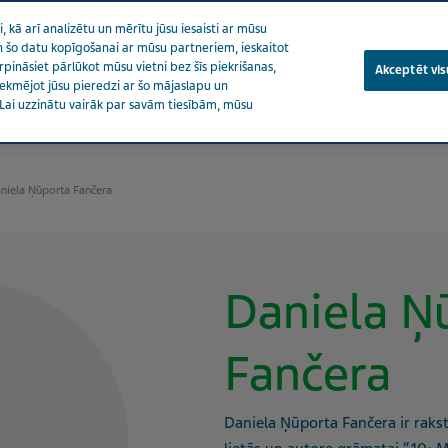
 kā arī analizētu un mērītu jūsu iesaisti ar mūsu
 un šo datu kopīgošanai ar mūsu partneriem, ieskaitot
urpināsiet pārlūkot mūsu vietni bez šīs piekrišanas,
Akceptēt visu
etekmējot jūsu pieredzi ar šo mājaslapu un
Lai uzzinātu vairāk par savām tiesībām, mūsu
es par veselību
Mūsu ietekme
Karjera
Piekrišana
niela Ņūporta Fančera
Daniela Ņ
Fančera
Daniela Ņūporta Fančera ir rak