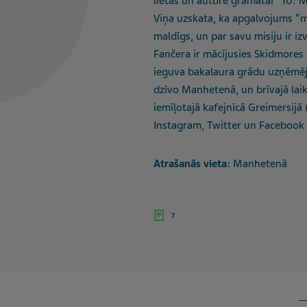
lietās un autore grāmatai “10: 
Viņa uzskata, ka apgalvojums “mi
maldīgs, un par savu misiju ir izv
Fančera ir mācījusies Skidmores
ieguva bakalaura grādu uzņēmējd
dzīvo Manhetenā, un brīvajā laik
iemīļotajā kafejnīcā Greimersijā
Instagram, Twitter un Faceboo
Atrašanās vieta:
Manhetenā
7