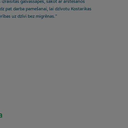
zraisītās galvassāpes, sākot ar ārstēšanos
līdz pat darba pamešanai, lai dzīvotu Kostarikas
erības uz dzīvi bez migrēnas."
a