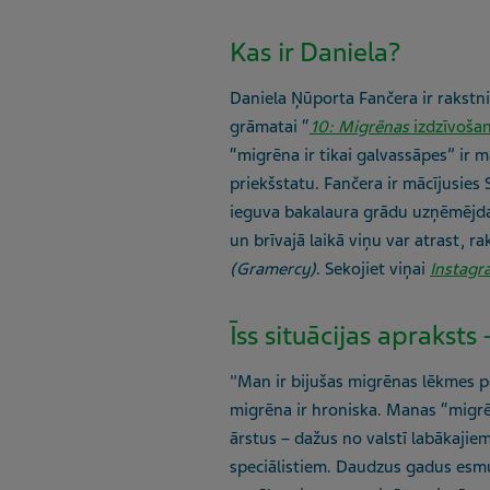
Kas ir Daniela?
Daniela Ņūporta Fančera ir rakstn
grāmatai “
10: Migrēnas
izdzīvoša
“migrēna ir tikai galvassāpes” ir ma
priekšstatu. Fančera ir mācījusie
ieguva bakalaura grādu uzņēmējda
un brīvajā laikā viņu var atrast, r
(Gramercy)
. Sekojiet viņai
Instagr
Īss situācijas aprakst
"Man ir bijušas migrēnas lēkmes 
migrēna ir hroniska. Manas “migrē
ārstus – dažus no valstī labākaji
speciālistiem. Daudzus gadus esmu a