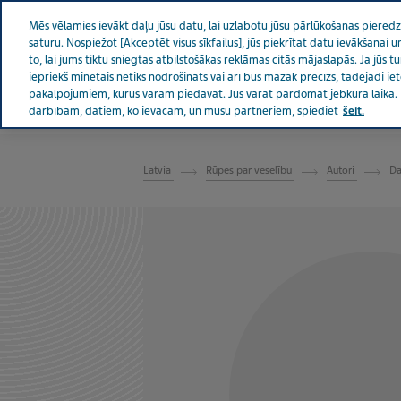
Teva pasaulē
Mēs vēlamies ievākt daļu jūsu datu, lai uzlabotu jūsu pārlūkošanas pieredzi,
saturu. Nospiežot [Akceptēt visus sīkfailus], jūs piekrītat datu ievākšanai
to, lai jums tiktu sniegtas atbilstošākas reklāmas citās mājaslapās. Ja jūs t
iepriekš minētais netiks nodrošināts vai arī būs mazāk precīzs, tādējādi i
pakalpojumiem, kurus varam piedāvāt. Jūs varat pārdomāt jebkurā laikā. 
Par Teva
Ziņas un mediji
Produkti
Rūp
darbībām, datiem, ko ievācam, un mūsu partneriem, spiediet
šeit.
LATVIA RŪPES PAR VESELĪBU
Latvia
Rūpes par veselību
Autori
Da