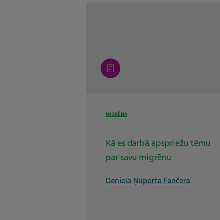
article
MIGRĒNA
Kā es darbā apspriežu tēmu
par savu migrēnu
Daniela Ņūporta Fančera