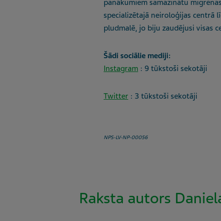
panākumiem samazinātu migrēnas i
specializētajā neiroloģijas centrā 
pludmalē, jo biju zaudējusi visas c
Šādi sociālie mediji:
Instagram
: 9 tūkstoši sekotāji
Twitter
: 3 tūkstoši sekotāji
NPS-LV-NP-00056
Raksta autors Daniel