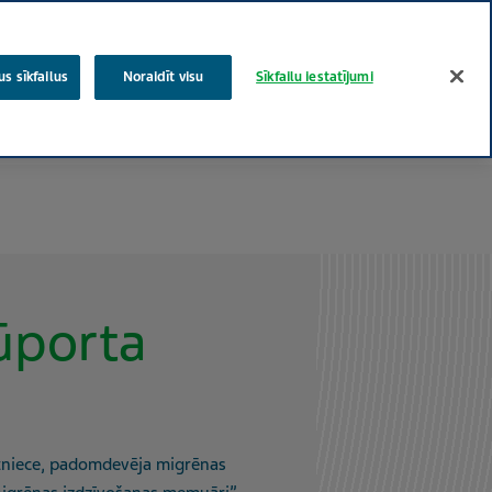
latviešu
krievu
Meklēt
s sīkfailus
Noraidīt visu
Sīkfailu iestatījumi
Teva koki
Cilvēciskas rūpes par veselību
Speciālistiem
ūporta
stniece, padomdevēja migrēnas