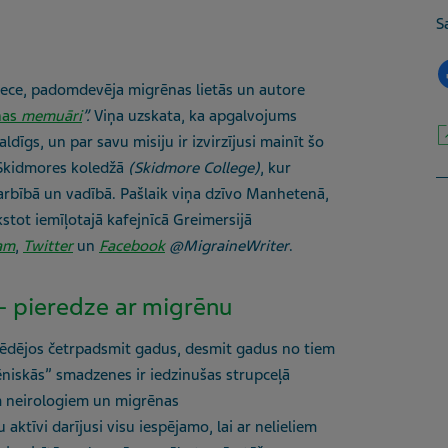
S
iece, padomdevēja migrēnas lietās un autore
nas
memuāri
”
.
Viņa uzskata, ka apgalvojums
ldīgs, un par savu misiju ir izvirzījusi mainīt šo
s Skidmores koledžā
(Skidmore College)
, kur
rbībā un vadībā. Pašlaik viņa dzīvo Manhetenā,
akstot iemīļotajā kafejnīcā Greimersijā
am
,
Twitter
un
Facebook
@MigraineWriter
.
s – pieredze ar migrēnu
pēdējos četrpadsmit gadus, desmit gadus no tiem
niskās” smadzenes ir iedzinušas strupceļā
em neirologiem un migrēnas
ktīvi darījusi visu iespējamo, lai ar nelieliem