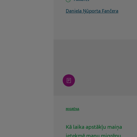
7 MINŪTES
Daniela Ņūporta Fančera
article
MIGRĒNA
Kā laika apstākļu maiņa
ietekmē manu migrēnu