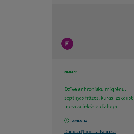
article
MIGRĒNA
Dzīve ar hronisku migrēnu:
septiņas frāzes, kuras izskaust
no sava iekšējā dialoga
3 MINŪTES
Daniela Ņūporta Fančera