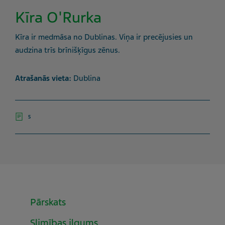
Kīra O'Rurka
Kīra ir medmāsa no Dublinas. Viņa ir precējusies un
audzina trīs brīnišķīgus zēnus.
Atrašanās vieta:
Dublina
5
Pārskats
Slimības ilgums