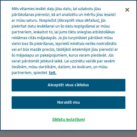
LATVIA RŪPES PAR VESELĪBU
Izvēlne
Mēs vēlamies ievākt daļu jūsu datu, lai uzlabotu jūsu
pārlūkošanas pieredzi, kā arī analizētu un mērītu jūsu iesaisti
ar mūsu saturu. Nospiežot [Akceptēt visus sīkfailus], jūs
Latvia
Rūpes par veselību
Autori
Kīra O`Rurka
piekrītat datu ievākšanai un šo datu kopīgošanai ar mūsu
partneriem, ieskaitot to, lai jums tiktu sniegtas atbilstošākas
reklāmas citās mājaslapās. Ja jūs turpināsiet pārlūkot mūsu
vietni bez šīs piekrišanas, iepriekš minētais netiks nodrošināts
vai arī būs mazāk precīzs, tādējādi ietekmējot jūsu pieredzi ar
šo mājaslapu un pakalpojumiem, kurus varam piedāvāt. Jūs
varat pārdomāt jebkurā laikā. Lai uzzinātu vairāk par savām
tiesībām, mūsu darbībām, datiem, ko ievācam, un mūsu
partneriem, spiediet
šeit.
Akceptēt visus sīkfailus
Noraidīt visu
Sīkfailu iestatījumi