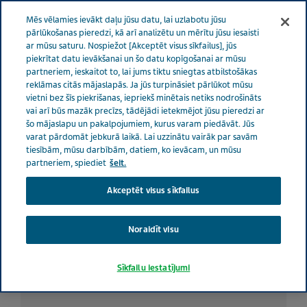
LATVIA RŪPES PAR VESELĪBU
Izvēlne
Mēs vēlamies ievākt daļu jūsu datu, lai uzlabotu jūsu
pārlūkošanas pieredzi, kā arī analizētu un mērītu jūsu iesaisti
ar mūsu saturu. Nospiežot [Akceptēt visus sīkfailus], jūs
Latvia
Rūpes par veselību
Visi stāsti
Migrēna un svara
piekrītat datu ievākšanai un šo datu kopīgošanai ar mūsu
partneriem, ieskaitot to, lai jums tiktu sniegtas atbilstošākas
pieaugums: vai tie ir saistīti?
reklāmas citās mājaslapās. Ja jūs turpināsiet pārlūkot mūsu
vietni bez šīs piekrišanas, iepriekš minētais netiks nodrošināts
vai arī būs mazāk precīzs, tādējādi ietekmējot jūsu pieredzi ar
Migrēna un svara
šo mājaslapu un pakalpojumiem, kurus varam piedāvāt. Jūs
varat pārdomāt jebkurā laikā. Lai uzzinātu vairāk par savām
pieaugums: vai tie ir
tiesībām, mūsu darbībām, datiem, ko ievācam, un mūsu
partneriem, spiediet
šeit.
saistīti?
Akceptēt visus sīkfailus
Noraidīt visu
Sīkfailu iestatījumi