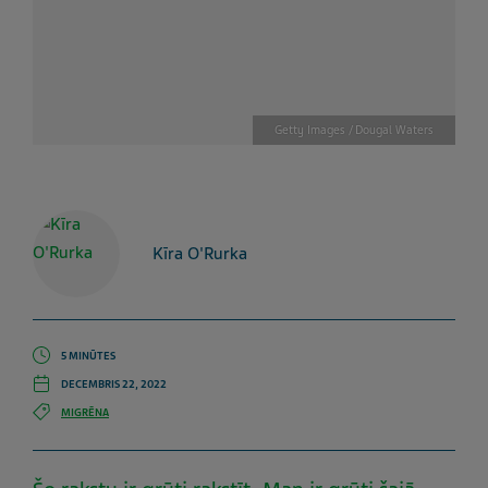
Getty Images / Dougal Waters
Kīra O'Rurka
5 MINŪTES
DECEMBRIS 22, 2022
MIGRĒNA