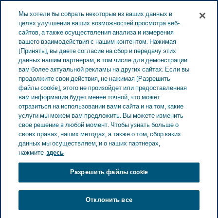
LATVIA ЗАБОТА О ЗДОРОВЬЕ
Меню
Мы хотели бы собрать некоторые из ваших данных в
целях улучшения ваших возможностей просмотра веб-
сайтов, а также осуществления анализа и измерения
Latvia
Забота о здоровье
Все истории
Мигрень и
вашего взаимодействия с нашим контентом. Нажимая
[Принять], вы даете согласие на сбор и передачу этих
увеличение массы тела — есть ли между ними взаимосвязь?
данных нашим партнерам, в том числе для демонстрации
вам более актуальной рекламы на других сайтах. Если вы
продолжите свои действия, не нажимая [Разрешить
Мигрень и увеличение
файлы cookie], этого не произойдет или предоставленная
вам информация будет менее точной, что может
массы тела — есть ли
отразиться на использовании вами сайта и на том, какие
услуги мы можем вам предложить. Вы можете изменить
свое решение в любой момент. Чтобы узнать больше о
между ними
своих правах, наших методах, а также о том, сбор каких
данных мы осуществляем, и о наших партнерах,
взаимосвязь?
нажмите
здесь
Разрешить файлы cookie
Отклонить все