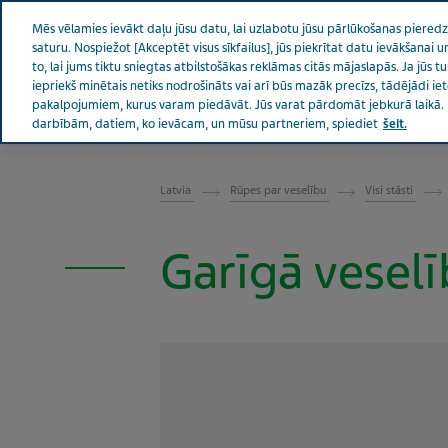
Teva pasaulē
Mēs vēlamies ievākt daļu jūsu datu, lai uzlabotu jūsu pārlūkošanas pieredzi,
saturu. Nospiežot [Akceptēt visus sīkfailus], jūs piekrītat datu ievākšanai
to, lai jums tiktu sniegtas atbilstošākas reklāmas citās mājaslapās. Ja jūs t
iepriekš minētais netiks nodrošināts vai arī būs mazāk precīzs, tādējādi i
pakalpojumiem, kurus varam piedāvāt. Jūs varat pārdomāt jebkurā laikā. 
Par Teva
Ziņas un mediji
Produkti
Rūp
darbībām, datiem, ko ievācam, un mūsu partneriem, spiediet
šeit.
LATVIA RŪPES PAR VESELĪBU
Latvia
Rūpes par veselību
Visi stāsti
Garīgā veselī