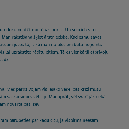
 un dokumentēt migrēnas norisi. Un šobrīd es to
. Man rakstīšana šķiet ārstnieciska. Kad esmu savas
s tiešām jūtos tā, it kā man no pleciem būtu noņemts
s lai uzrakstīto rādītu citiem. Tā es vienkārši atbrīvoju
līdz.
na. Mēs pārdzīvojam vislielāko veselības krīzi mūsu
kām saskarsimies vēl ilgi. Manuprāt, vēl svarīgāk nekā
jam novārtā paši sevi.
ram parūpēties par kādu citu, ja vispirms neesam