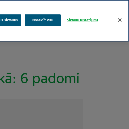
Meklēt
s sīkfailus
Noraidīt visu
Sīkfailu iestatījumi
Teva koki
Cilvēciskas rūpes par veselību
Speciālistiem
ikā: 6 padomi