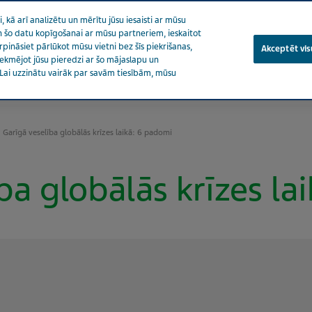
 kā arī analizētu un mērītu jūsu iesaisti ar mūsu
 un šo datu kopīgošanai ar mūsu partneriem, ieskaitot
urpināsiet pārlūkot mūsu vietni bez šīs piekrišanas,
Akceptēt visu
etekmējot jūsu pieredzi ar šo mājaslapu un
Lai uzzinātu vairāk par savām tiesībām, mūsu
es par veselību
Mūsu ietekme
Karjera
Piekrišana
Garīgā veselība globālās krīzes laikā: 6 padomi
ba globālās krīzes la