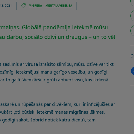
 13, 2021
MIGRĒNA
MENTĀLĀ VESELĪBA
pārmaiņas. Globālā pandēmija ietekmē mūsu
su darbu, sociālo dzīvi un draugus – un to vēl
D
aslimis ar vīrusa izraisīto slimību, mūsu dzīve var tikt
 nozīmīgi ietekmējusi manu garīgo veselību, un godīgi
 ar to galā. Vienkārši ir grūti aptvert visu, kas ikdienā
karē un rūpēšanās par cilvēkiem, kuri ir inficējušies ar
vukārt ļoti būtiski ietekmē manas migrēnas lēkmes.
s godīgi sakot, šobrīd notiek katru dienu), tam