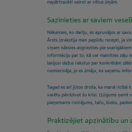
nepārtraukti vairot ar viltus ziņām.
Sazinieties ar saviem vesel
Nākamais, ko darīju, es aprunājos ar savu
Ārsts izrakstīja man papildu recepti, ja vī
viņam nāksies atgriezties pie svarīgākie
informāciju par to, kā var mainīties zāļu i
lasījusi dažus rakstus par konkrētām zālē
nomierināja, jo es zināju, ka saņemu infor
Tagad es arī jūtos droša, ka manā rīcībā i
varētu pārdzīvot šo krīzi. (Lūgums ņemt v
pieņemams risinājums, taču, lūdzu, padom
Praktizējiet apzinātību un