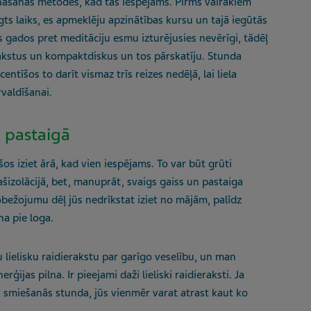
ināšanās metodes, kad tas iespējams. Pirms vairākiem
gts laiks, es apmeklēju apzinātības kursu un tajā iegūtās
s gados pret meditāciju esmu izturējusies nevērīgi, tādēļ
akstus un kompaktdiskus un tos pārskatīju. Stunda
 centīšos to darīt vismaz trīs reizes nedēļā, lai liela
valdīšanai.
ā pastaigā
šos iziet ārā, kad vien iespējams. To var būt grūti
 pašizolācijā, bet, manuprāt, svaigs gaiss un pastaiga
robežojumu dēļ jūs nedrīkstat iziet no mājām, palīdz
a pie loga.
 lielisku raidierakstu par garīgo veselību, un man
ģijas pilna. Ir pieejami daži lieliski raidieraksti. Ja
as smiešanās stunda, jūs vienmēr varat atrast kaut ko