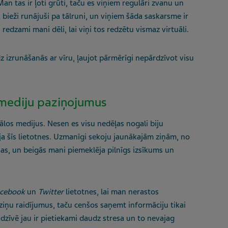
an tas ir ļoti grūti, taču es viņiem regulāri zvanu un
k bieži runājuši pa tālruni, un viņiem šāda saskarsme ir
redzami mani dēli, lai viņi tos redzētu vismaz virtuāli.
īdz izrunāšanās ar vīru, ļaujot pārmērīgi nepārdzīvot visu
o mediju paziņojumus
iālos medijus. Nesen es visu nedēļas nogali biju
a šīs lietotnes. Uzmanīgi sekoju jaunākajām ziņām, no
sas, un beigās mani piemeklēja pilnīgs izsīkums un
acebook
un
Twitter
lietotnes, lai man nerastos
 ziņu raidījumus, taču cenšos saņemt informāciju tikai
īvē jau ir pietiekami daudz stresa un to nevajag