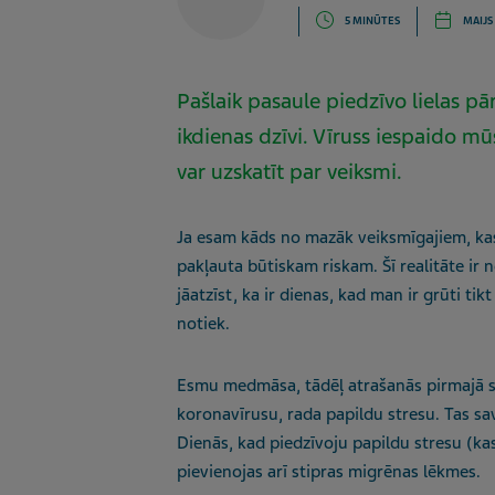
5 MINŪTES
MAIJS
Pašlaik pasaule piedzīvo lielas 
ikdienas dzīvi. Vīruss iespaido mū
var uzskatīt par veiksmi.
Ja esam kāds no mazāk veiksmīgajiem, kas s
pakļauta būtiskam riskam. Šī realitāte ir
jāatzīst, ka ir dienas, kad man ir grūti tikt
notiek.
Esmu medmāsa, tādēļ atrašanās pirmajā sas
koronavīrusu, rada papildu stresu. Tas sa
Dienās, kad piedzīvoju papildu stresu (ka
pievienojas arī stipras migrēnas lēkmes.