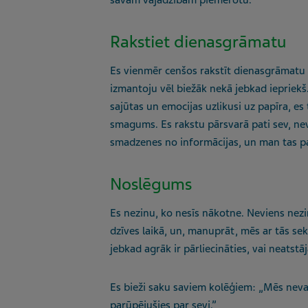
savām vajadzībām piemērotu.
Rakstiet dienasgrāmatu
Es vienmēr cenšos rakstīt dienasgrāmatu
izmantoju vēl biežāk nekā jebkad iepriekš
sajūtas un emocijas uzlikusi uz papīra, e
smagums. Es rakstu pārsvarā pati sev, nevi
smadzenes no informācijas, un man tas pa
Noslēgums
Es nezinu, ko nesīs nākotne. Neviens nezi
dzīves laikā, un, manuprāt, mēs ar tās se
jebkad agrāk ir pārliecināties, vai neatstā
Es bieži saku saviem kolēģiem: „Mēs neva
parūpējušies par sevi.”