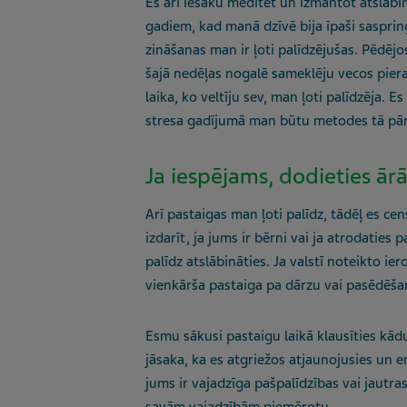
Es arī iesaku meditēt un izmantot atslāb
gadiem, kad manā dzīvē bija īpaši sasprin
zināšanas man ir ļoti palīdzējušas. Pēdējo
šajā nedēļas nogalē sameklēju vecos pier
laika, ko veltīju sev, man ļoti palīdzēja. Es
stresa gadījumā man būtu metodes tā pār
Ja iespējams, dodieties ār
Arī pastaigas man ļoti palīdz, tādēļ es cen
izdarīt, ja jums ir bērni vai ja atrodaties
palīdz atslābināties. Ja valstī noteikto ie
vienkārša pastaiga pa dārzu vai pasēdēšan
Esmu sākusi pastaigu laikā klausīties kādu
jāsaka, ka es atgriežos atjaunojusies un ener
jums ir vajadzīga pašpalīdzības vai jautr