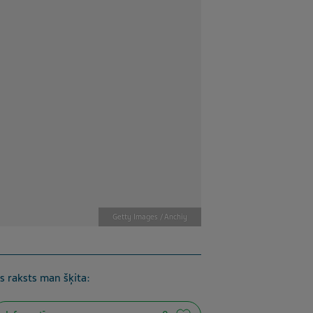
Getty Images / Anchiy
is raksts man šķita: