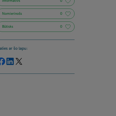
Informatīvs
0
Nomierinošs
0
Būtisks
0
alies ar šo lapu:
Dalīties Facebook
Dalīties LinkedIn
Dalīties Twitter