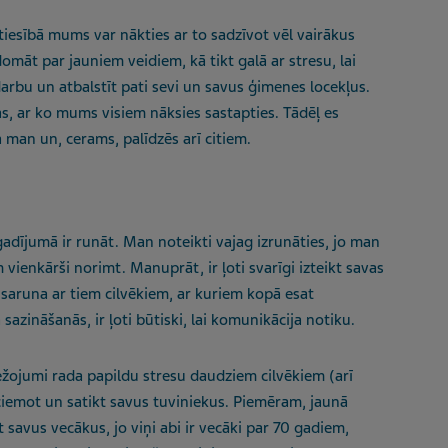
atiesībā mums var nākties ar to sadzīvot vēl vairākus
māt par jauniem veidiem, kā tikt galā ar stresu, lai
arbu un atbalstīt pati sevi un savus ģimenes locekļus.
as, ar ko mums visiem nāksies sastapties. Tādēļ es
 man un, cerams, palīdzēs arī citiem.
gadījumā ir runāt. Man noteikti vajag izrunāties, jo man
 vienkārši norimt. Manuprāt, ir ļoti svarīgi izteikt savas
es saruna ar tiem cilvēkiem, ar kuriem kopā esat
 sazināšanās, ir ļoti būtiski, lai komunikācija notiku.
ežojumi rada papildu stresu daudziem cilvēkiem (arī
ciemot un satikt savus tuviniekus. Piemēram, jaunā
savus vecākus, jo viņi abi ir vecāki par 70 gadiem,