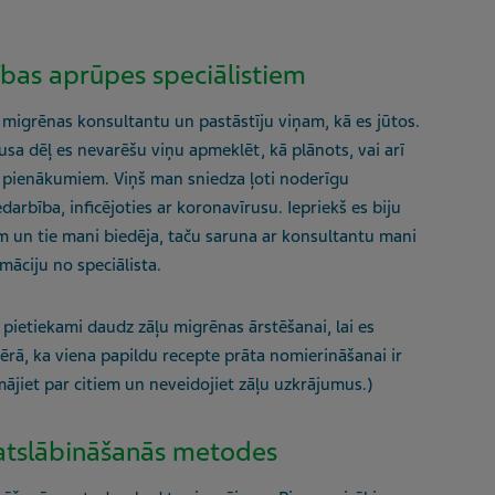
ības aprūpes speciālistiem
 migrēnas konsultantu un pastāstīju viņam, kā es jūtos.
rusa dēļ es nevarēšu viņu apmeklēt, kā plānots, vai arī
m pienākumiem. Viņš man sniedza ļoti noderīgu
edarbība, inficējoties ar koronavīrusu. Iepriekš es biju
m un tie mani biedēja, taču saruna ar konsultantu mani
māciju no speciālista.
r pietiekami daudz zāļu migrēnas ārstēšanai, lai es
ērā, ka viena papildu recepte prāta nomierināšanai ir
ājiet par citiem un neveidojiet zāļu uzkrājumus.)
 atslābināšanās metodes