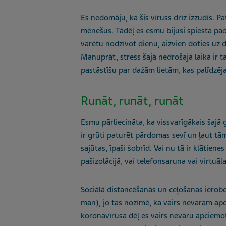
Es nedomāju, ka šis vīruss drīz izzudīs. P
mēnešus. Tādēļ es esmu bijusi spiesta pado
varētu nodzīvot dienu, aizvien doties uz d
Manuprāt, stress šajā nedrošajā laikā ir t
pastāstīšu par dažām lietām, kas palīdzēja
Runāt, runāt, runāt
Esmu pārliecināta, ka vissvarīgākais šajā 
ir grūti paturēt pārdomas sevī un ļaut tām
sajūtas, īpaši šobrīd. Vai nu tā ir klātien
pašizolācijā, vai telefonsaruna vai virtuāla
Sociālā distancēšanās un ceļošanas ierob
man), jo tas nozīmē, ka vairs nevaram ap
koronavīrusa dēļ es vairs nevaru apciemot 