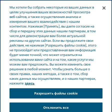
ЛАТВИЯ
Меню
Мы хотели бы собрать некоторые из ваших данных в
целях улучшения ваших возможностей просмотра
веб-сайтов, а также осуществления анализа и
Latvia
Новости и СМИ
Свяжитесь с нами
измерения вашего взаимодействия с нашим
контентом. Нажимая [Принять], вы даете согласие на
сбор и передачу этих данных нашим партнерам, в том
Свяжитесь с нами
числе для демонстрации вам более актуальной
рекламы на других сайтах. Если вы продолжите свои
действия, не нажимая [Разрешить файлы cookie], этого
не произойдет или предоставленная вам информация
будет менее точной, что может отразиться на
использовании вами сайта и на том, какие услуги мы
можем вам предложить. Вы можете изменить свое
решение в любой момент. Чтобы узнать больше о
своих правах, наших методах, а также о том, сбор
каких данных мы осуществляем, и о наших партнерах,
нажмите
здесь
Разрешить файлы cookie
Отклонить все