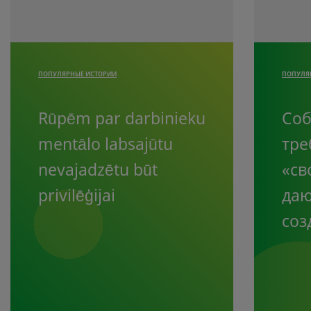
ПОПУЛЯРНЫЕ ИСТОРИИ
ПОПУЛЯ
Rūpēm par darbinieku
Со
mentālo labsajūtu
тре
nevajadzētu būt
«св
privilēģijai
даю
соз