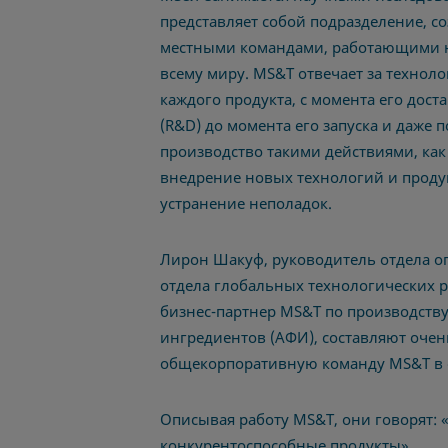
представляет собой подразделение, 
местными командами, работающими н
всему миру.
MS&T отвечает за технол
каждого продукта, с момента его дост
(
R&D)
до момента его запуска и даже п
производство такими действиями, как
внедрение новых технологий и прод
устранение неполадок.
Лирон Шакуф, руководитель отдела оп
отдела глобальных технологических ра
бизнес-партнер
MS&T по производству
ингредиентов (АФИ)
, составляют оч
общекорпоративную команду MS&T в с
Описывая работу MS&T, они говорят:
конкурентоспособные продукты».