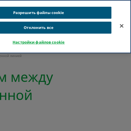
латышский
русский
Поиск
Разрешить файлы cookie
Отклонить все
Карьера
Для специалистов медицинской отрасли
Настройки файлов cookie
енной линией
м между
енной