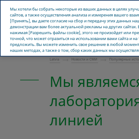
Teva в мире
Мы хотели бы собрать некоторые из ваших данных в целях улу
сайтов, а также осуществления анализа и измерения вашего вз
[Принять], вы даете согласие на сбор и передачу этих данных на
демонстрации вам более актуальной рекламы на других сайтах. 
нажимая [Разрешить файлы cookie], этого не произойдет или п
О Teva
Новости и СМИ
точной, что может отразиться на использовании вами сайта и на
ЛАТВИЯ
предложить. Вы можете изменить свое решение в любой момент.
наших методах, а также о том, сбор каких данных мы осуществля
Latvia
Новости и СМИ
Популярные ист
Мы являемс
лаборатори
линией