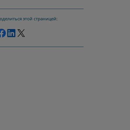
оделиться этой страницей:
Поделись Facebook
Поделись LinkedIn
Поделись Twitter