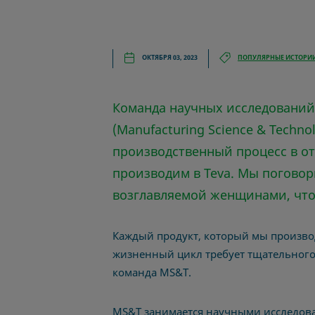
ОКТЯБРЯ 03, 2023
ПОПУЛЯРНЫЕ ИСТОРИ
Команда научных исследований
(Manufacturing Science & Techno
производственный процесс в о
производим в Teva.
Мы поговор
возглавляемой женщинами, что
Каждый продукт, который мы произво
жизненный цикл требует тщательного
команда MS&T.
MS&T занимается
научными исследов