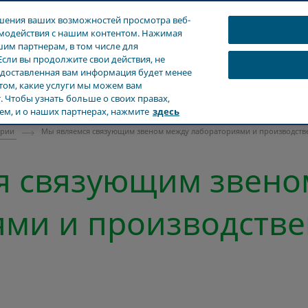
чшения ваших возможностей просмотра веб-
аимодействия с нашим контентом. Нажимая
шим партнерам, в том числе для
Если вы продолжите свои действия, не
редоставленная вам информация будет менее
Продукты
Забота о здоровье
Наше влияние
 том, какие услуги мы можем вам
 Чтобы узнать больше о своих правах,
ем, и о наших партнерах, нажмите
здесь
ории
Мы являемся связующим звеном между лабораториями и производств
я связующим звено
ями и производств