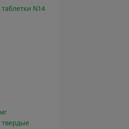
 таблетки N14
 мг
 твердые