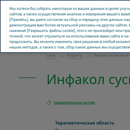
Teva в мире
Мы хотели бы собрать некоторые из ваших данных в целях улу
сайтов, а также осуществления анализа и измерения вашего вз
[Принять], вы даете согласие на сбор и передачу этих данных на
демонстрации вам более актуальной рекламы на других сайтах. 
нажимая [Разрешить файлы cookie], этого не произойдет или п
О Teva
Новости и СМИ
точной, что может отразиться на использовании вами сайта и на
ЛАТВИЯ
предложить. Вы можете изменить свое решение в любой момент.
наших методах, а также о том, сбор каких данных мы осуществля
Latvia
Продукты
Инфакол суспензия 50
Инфакол сус
ПИЩЕВАРИТЕЛЬНАЯ СИСТЕМА
Терапевтическая область