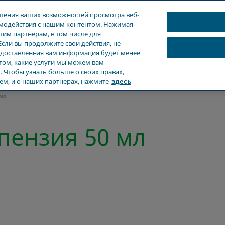
чшения ваших возможностей просмотра веб-
аимодействия с нашим контентом. Нажимая
шим партнерам, в том числе для
Если вы продолжите свои действия, не
редоставленная вам информация будет менее
Продукты
Забота о здоровье
Наше влияние
 том, какие услуги мы можем вам
 Чтобы узнать больше о своих правах,
ем, и о наших партнерах, нажмите
здесь
 мл
пензия 50 мл