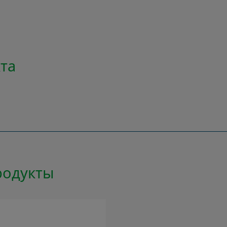
та
родукты