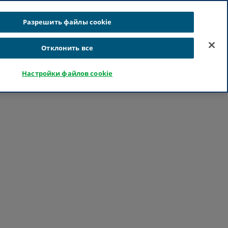
латышский
русский
Поиск
Разрешить файлы cookie
Отклонить все
Карьера
Для специалистов медицинской отрасли
Настройки файлов cookie