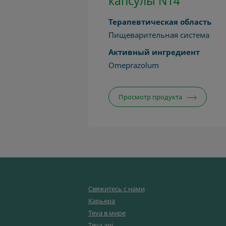
капсулы N14
Терапевтическая область
Пищеварительная система
Активный ингредиент
Omeprazolum
Просмотр продукта
Свяжитесь с нами
Карьера
Teva в мире
Teva api