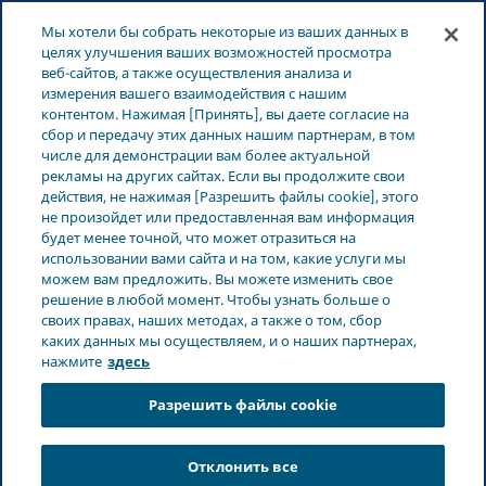
ЛАТВИЯ
Меню
Мы хотели бы собрать некоторые из ваших данных в
целях улучшения ваших возможностей просмотра
веб-сайтов, а также осуществления анализа и
Latvia
Продукты
Кетоконазол-ратиофарм 20 мг/мл,
измерения вашего взаимодействия с нашим
контентом. Нажимая [Принять], вы даете согласие на
шампунь 60 мл
сбор и передачу этих данных нашим партнерам, в том
числе для демонстрации вам более актуальной
рекламы на других сайтах. Если вы продолжите свои
Кетоконазол-ратиофарм
действия, не нажимая [Разрешить файлы cookie], этого
не произойдет или предоставленная вам информация
20 мг/мл, шампунь 60 мл
будет менее точной, что может отразиться на
использовании вами сайта и на том, какие услуги мы
можем вам предложить. Вы можете изменить свое
решение в любой момент. Чтобы узнать больше о
своих правах, наших методах, а также о том, сбор
ПРОТИВОГРИБКОВЫЕ СРЕДСТВА
каких данных мы осуществляем, и о наших партнерах,
нажмите
здесь
Разрешить файлы cookie
Терапевтическая область
Противогрибковые средства
Отклонить все