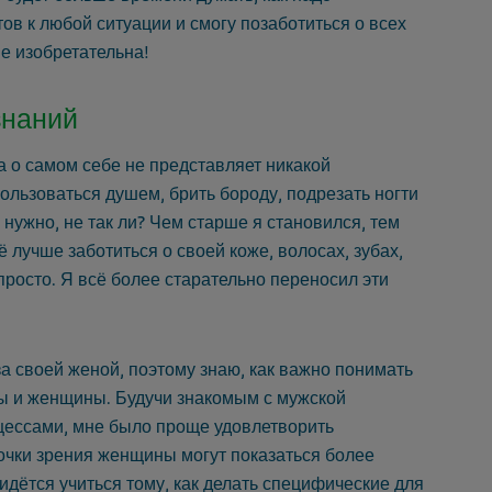
тов к любой ситуации и смогу позаботиться о всех
е изобретательна!
знаний
а о самом себе не представляет никакой
ользоваться душем, брить бороду, подрезать ногти
 нужно, не так ли? Чем старше я становился, тем
лучше заботиться о своей коже, волосах, зубах,
епросто. Я всё более старательно переносил эти
 за своей женой, поэтому знаю, как важно понимать
ы и женщины. Будучи знакомым с мужской
цессами, мне было проще удовлетворить
точки зрения женщины могут показаться более
идётся учиться тому, как делать специфические для