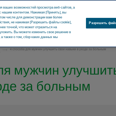
я ваших возможностей просмотра веб-сайтов, а
 нашим контентом. Нажимая [Принять], вы
 том числе для демонстрации вам более
ствия, не нажимая [Разрешить файлы cookie],
Разрешить файл
ее точной, что может отразиться на
 СМИ
Продукты
Забота о здоровье
Наше влияние
едложить. Вы можете изменить свое решение в
а также о том, сбор каких данных мы
и
4 способа для мужчин улучшить свои навыки в уходе за больным
ля мужчин улучшит
оде за больным