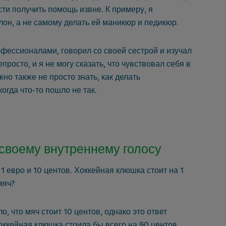
и получить помощь извне. К примеру, я
лон, а не самому делать ей маникюр и педикюр.
офессионалами, говорил со своей сестрой и изучал
росто, и я не могу сказать, что чувствовал себя в
о также не просто знать, как делать
огда что-то пошло не так.
 своему внутреннему голосу
1 евро и 10 центов. Хоккейная клюшка стоит на 1
мяч?
, что мяч стоит 10 центов, однако это ответ
оккейная клюшка стоила бы всего на 90 центов