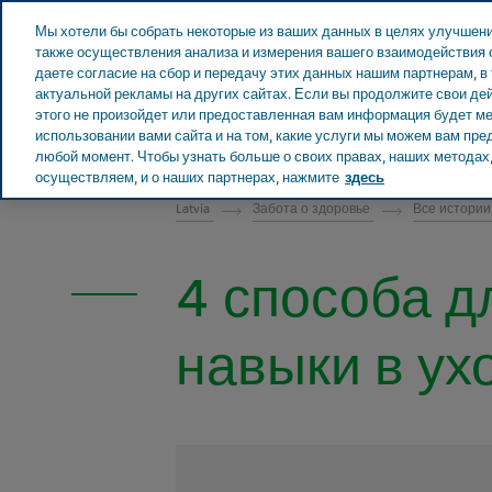
Teva в мире
Мы хотели бы собрать некоторые из ваших данных в целях улучшени
также осуществления анализа и измерения вашего взаимодействия с
даете согласие на сбор и передачу этих данных нашим партнерам, в
актуальной рекламы на других сайтах. Если вы продолжите свои дей
этого не произойдет или предоставленная вам информация будет мен
О Teva
Новости и
использовании вами сайта и на том, какие услуги мы можем вам пр
LATVIA ЗАБОТА О ЗДОРОВЬЕ
любой момент. Чтобы узнать больше о своих правах, наших методах, 
осуществляем, и о наших партнерах, нажмите
здесь
Latvia
Забота о здоровье
Все истори
4 способа д
навыки в ух