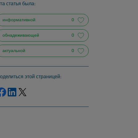
та статья была:
информативной
0
обнадеживающей
0
актуальной
0
оделиться этой страницей:
Делиться Facebook
Делиться LinkedIn
Делиться Twitter