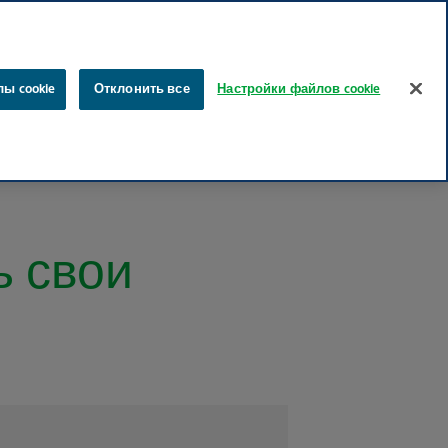
латышский
русский
Поиск
ы cookie
Отклонить все
Настройки файлов cookie
Карьера
Для специалистов медицинской отрасли
ь свои