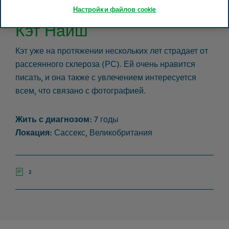
Настройки файлов cookie
Кэт Найш
Кэт уже на протяжении нескольких лет страдает от
рассеянного склероза (РС). Ей очень нравится
писать, и она также с увлечением интересуется
всем, что связано с фотографией.
Жить с диагнозом:
7 годы
Локация:
Сассекс, Великобритания
2