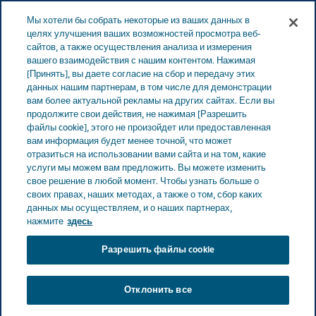
LATVIA ЗАБОТА О ЗДОРОВЬЕ
Меню
Мы хотели бы собрать некоторые из ваших данных в
целях улучшения ваших возможностей просмотра веб-
сайтов, а также осуществления анализа и измерения
Latvia
Забота о здоровье
Авторы историй
Кэт
вашего взаимодействия с нашим контентом. Нажимая
[Принять], вы даете согласие на сбор и передачу этих
Найш
данных нашим партнерам, в том числе для демонстрации
вам более актуальной рекламы на других сайтах. Если вы
продолжите свои действия, не нажимая [Разрешить
файлы cookie], этого не произойдет или предоставленная
вам информация будет менее точной, что может
отразиться на использовании вами сайта и на том, какие
услуги мы можем вам предложить. Вы можете изменить
свое решение в любой момент. Чтобы узнать больше о
своих правах, наших методах, а также о том, сбор каких
данных мы осуществляем, и о наших партнерах,
нажмите
здесь
Разрешить файлы cookie
Отклонить все