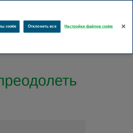
латышский
русский
Поиск
ы cookie
Отклонить все
Настройки файлов cookie
Карьера
Для специалистов медицинской отрасли
 преодолеть