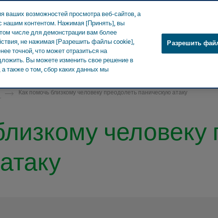
я ваших возможностей просмотра веб-сайтов, а
 нашим контентом. Нажимая [Принять], вы
 том числе для демонстрации вам более
ствия, не нажимая [Разрешить файлы cookie],
Разрешить файл
ее точной, что может отразиться на
 СМИ
Продукты
Забота о здоровье
Наше влияние
едложить. Вы можете изменить свое решение в
а также о том, сбор каких данных мы
и
Как помочь близкому человеку преодолеть паническую атаку
близкому человеку
атаку