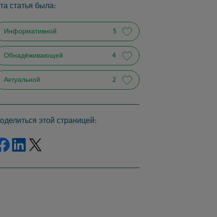
та статья была:
Информативной
5
Обнадёживающей
4
Актуальной
2
оделиться этой страницей:
Поделиться через фейсбук
Поделиться на Linkedin
Поделиться в Твиттере