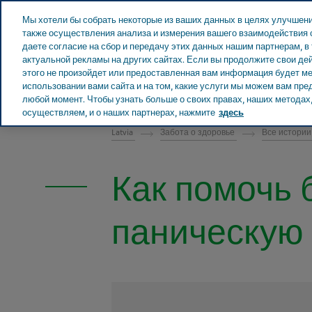
Teva в мире
Мы хотели бы собрать некоторые из ваших данных в целях улучшени
также осуществления анализа и измерения вашего взаимодействия с
даете согласие на сбор и передачу этих данных нашим партнерам, в
актуальной рекламы на других сайтах. Если вы продолжите свои дей
этого не произойдет или предоставленная вам информация будет мен
О Teva
Новости и
использовании вами сайта и на том, какие услуги мы можем вам пр
LATVIA ЗАБОТА О ЗДОРОВЬЕ
любой момент. Чтобы узнать больше о своих правах, наших методах, 
осуществляем, и о наших партнерах, нажмите
здесь
Latvia
Забота о здоровье
Все истори
Как помочь 
паническую 