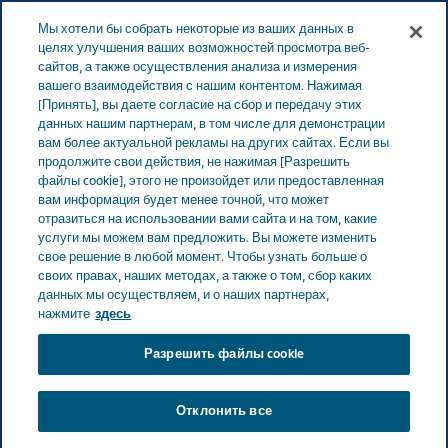
LATVIA ЗАБОТА О ЗДОРОВЬЕ
Меню
Мы хотели бы собрать некоторые из ваших данных в
целях улучшения ваших возможностей просмотра веб-
сайтов, а также осуществления анализа и измерения
Latvia
Забота о здоровье
Все истории
Что нам
вашего взаимодействия с нашим контентом. Нажимая
[Принять], вы даете согласие на сбор и передачу этих
всем следует знать о душевном здоровье мужчин
данных нашим партнерам, в том числе для демонстрации
вам более актуальной рекламы на других сайтах. Если вы
продолжите свои действия, не нажимая [Разрешить
Что нам всем следует
файлы cookie], этого не произойдет или предоставленная
вам информация будет менее точной, что может
знать о душевном
отразиться на использовании вами сайта и на том, какие
услуги мы можем вам предложить. Вы можете изменить
свое решение в любой момент. Чтобы узнать больше о
здоровье мужчин
своих правах, наших методах, а также о том, сбор каких
данных мы осуществляем, и о наших партнерах,
нажмите
здесь
Разрешить файлы cookie
Отклонить все