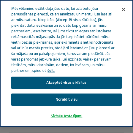
LATVIA RŪPES PAR VESELĪBU
Izvēlne
Mēs vēlamies ievākt daļu jūsu datu, lai uzlabotu jūsu
pārlūkošanas pieredzi, kā arī analizētu un mērītu jūsu iesaisti
ar mūsu saturu. Nospiežot [Akceptēt visus sīkfailus], jūs
Latvia
Rūpes par veselību
Visi stāsti
Just stabilitāti un
piekrītat datu ievākšanai un šo datu kopīgošanai ar mūsu
partneriem, ieskaitot to, lai jums tiktu sniegtas atbilstošākas
būt pateicīgam: Kā aprūpētājiem tikt galā jaunās pasaules kārtības
reklāmas citās mājaslapās. Ja jūs turpināsiet pārlūkot mūsu
apstākļos
vietni bez šīs piekrišanas, iepriekš minētais netiks nodrošināts
vai arī būs mazāk precīzs, tādējādi ietekmējot jūsu pieredzi ar
šo mājaslapu un pakalpojumiem, kurus varam piedāvāt. Jūs
Just stabilitāti un būt
varat pārdomāt jebkurā laikā. Lai uzzinātu vairāk par savām
tiesībām, mūsu darbībām, datiem, ko ievācam, un mūsu
partneriem, spiediet
šeit.
pateicīgam: Kā
Akceptēt visus sīkfailus
aprūpētājiem tikt galā
jaunās pasaules kārtības
Noraidīt visu
apstākļos
Sīkfailu iestatījumi