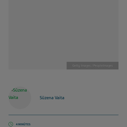
Getty Images / PeopleImages
Sūzena Vaita
4 MINŪTES