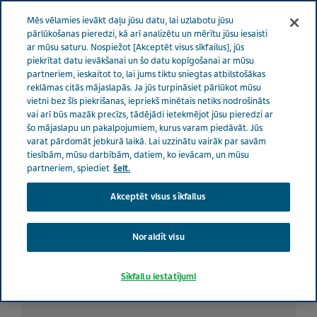
LATVIA RŪPES PAR VESELĪBU
Izvēlne
Mēs vēlamies ievākt daļu jūsu datu, lai uzlabotu jūsu
pārlūkošanas pieredzi, kā arī analizētu un mērītu jūsu iesaisti
ar mūsu saturu. Nospiežot [Akceptēt visus sīkfailus], jūs
Latvia
Rūpes par veselību
Visi stāsti
Problēmas, kas
piekrītat datu ievākšanai un šo datu kopīgošanai ar mūsu
partneriem, ieskaitot to, lai jums tiktu sniegtas atbilstošākas
saistītas ar pacientu līdzestību sirds un asinsvadu slimību ārstēšanā
reklāmas citās mājaslapās. Ja jūs turpināsiet pārlūkot mūsu
vietni bez šīs piekrišanas, iepriekš minētais netiks nodrošināts
vai arī būs mazāk precīzs, tādējādi ietekmējot jūsu pieredzi ar
Problēmas, kas saistītas ar
šo mājaslapu un pakalpojumiem, kurus varam piedāvāt. Jūs
varat pārdomāt jebkurā laikā. Lai uzzinātu vairāk par savām
pacientu līdzestību sirds un
tiesībām, mūsu darbībām, datiem, ko ievācam, un mūsu
partneriem, spiediet
šeit.
asinsvadu slimību ārstēšanā
Akceptēt visus sīkfailus
Noraidīt visu
Sīkfailu iestatījumi