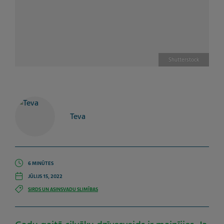
Shutterstock
Teva
6 MINŪTES
JŪLIJS 15, 2022
SIRDS UN ASINSVADU SLIMĪBAS