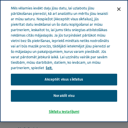
LATVIJA
Izvēlne
Mēs vēlamies ievākt daļu jūsu datu, lai uzlabotu jūsu
pārlūkošanas pieredzi, kā arī analizētu un mērītu jūsu iesaisti
ar mūsu saturu. Nospiežot [Akceptēt visus sīkfailus], jūs
Latvia
Produkti
Brontex 30 mg tabletes N20
piekrītat datu ievākšanai un šo datu kopīgošanai ar mūsu
partneriem, ieskaitot to, lai jums tiktu sniegtas atbilstošākas
reklāmas citās mājaslapās. Ja jūs turpināsiet pārlūkot mūsu
vietni bez šīs piekrišanas, iepriekš minētais netiks nodrošināts
Brontex 30 mg tabletes
vai arī būs mazāk precīzs, tādējādi ietekmējot jūsu pieredzi ar
šo mājaslapu un pakalpojumiem, kurus varam piedāvāt. Jūs
N20
varat pārdomāt jebkurā laikā. Lai uzzinātu vairāk par savām
tiesībām, mūsu darbībām, datiem, ko ievācam, un mūsu
partneriem, spiediet
šeit.
Akceptēt visus sīkfailus
ATKRĒPOŠANAS LĪDZEKĻI
Noraidīt visu
Produkta terapijas nozare
Sīkfailu iestatījumi
Atkrēpošanas līdzekļi