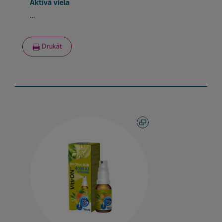
Aktīvā viela
…
Drukāt