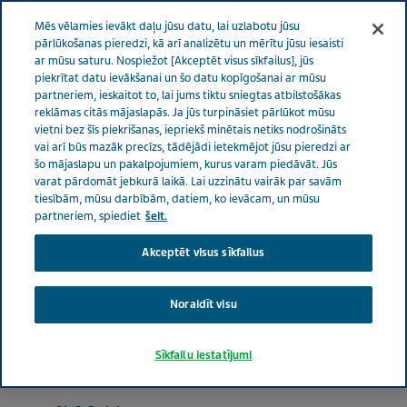
LATVIJA
Izvēlne
Mēs vēlamies ievākt daļu jūsu datu, lai uzlabotu jūsu
pārlūkošanas pieredzi, kā arī analizētu un mērītu jūsu iesaisti
ar mūsu saturu. Nospiežot [Akceptēt visus sīkfailus], jūs
Latvia
Produkti
VitirON D3 Olive Sun 4000IU aerosols 10 ml
piekrītat datu ievākšanai un šo datu kopīgošanai ar mūsu
partneriem, ieskaitot to, lai jums tiktu sniegtas atbilstošākas
reklāmas citās mājaslapās. Ja jūs turpināsiet pārlūkot mūsu
vietni bez šīs piekrišanas, iepriekš minētais netiks nodrošināts
VitirON D3 Olive Sun
vai arī būs mazāk precīzs, tādējādi ietekmējot jūsu pieredzi ar
šo mājaslapu un pakalpojumiem, kurus varam piedāvāt. Jūs
4000IU aerosols 10 ml
varat pārdomāt jebkurā laikā. Lai uzzinātu vairāk par savām
tiesībām, mūsu darbībām, datiem, ko ievācam, un mūsu
partneriem, spiediet
šeit.
Akceptēt visus sīkfailus
VITAMĪNI
Noraidīt visu
Produkta terapijas nozare
Sīkfailu iestatījumi
Vitamīni