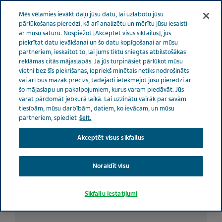
LATVIA RŪPES PAR VESELĪBU
Izvēlne
Mēs vēlamies ievākt daļu jūsu datu, lai uzlabotu jūsu
pārlūkošanas pieredzi, kā arī analizētu un mērītu jūsu iesaisti
ar mūsu saturu. Nospiežot [Akceptēt visus sīkfailus], jūs
Latvia
Rūpes par veselību
Visi stāsti
Deviņi padomi, kā
piekrītat datu ievākšanai un šo datu kopīgošanai ar mūsu
partneriem, ieskaitot to, lai jums tiktu sniegtas atbilstošākas
vēža ārstēšanas laikā nepieņemties svarā
reklāmas citās mājaslapās. Ja jūs turpināsiet pārlūkot mūsu
vietni bez šīs piekrišanas, iepriekš minētais netiks nodrošināts
vai arī būs mazāk precīzs, tādējādi ietekmējot jūsu pieredzi ar
Deviņi padomi, kā vēža
šo mājaslapu un pakalpojumiem, kurus varam piedāvāt. Jūs
varat pārdomāt jebkurā laikā. Lai uzzinātu vairāk par savām
ārstēšanas laikā
tiesībām, mūsu darbībām, datiem, ko ievācam, un mūsu
partneriem, spiediet
šeit.
nepieņemties svarā
Akceptēt visus sīkfailus
Noraidīt visu
Sīkfailu iestatījumi