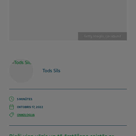
Getty Images / jacoblund
Tods Sīls
5 MINŪTES
OKTOBRIS 17, 2022
ONKOLOĢIJA