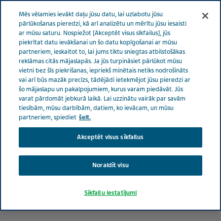
LATVIJA
Izvēlne
Mēs vēlamies ievākt daļu jūsu datu, lai uzlabotu jūsu
pārlūkošanas pieredzi, kā arī analizētu un mērītu jūsu iesaisti
ar mūsu saturu. Nospiežot [Akceptēt visus sīkfailus], jūs
Latvia
Ziņas un mediji
Skatītākie raksti
Slimnīcas
piekrītat datu ievākšanai un šo datu kopīgošanai ar mūsu
partneriem, ieskaitot to, lai jums tiktu sniegtas atbilstošākas
saņēmušas farmācijas kompānijas Teva ziedotās Hydroxychloroquine
reklāmas citās mājaslapās. Ja jūs turpināsiet pārlūkot mūsu
Sulfate tabletes cīņai pret Covid-19
vietni bez šīs piekrišanas, iepriekš minētais netiks nodrošināts
vai arī būs mazāk precīzs, tādējādi ietekmējot jūsu pieredzi ar
šo mājaslapu un pakalpojumiem, kurus varam piedāvāt. Jūs
Slimnīcas saņēmušas Teva
varat pārdomāt jebkurā laikā. Lai uzzinātu vairāk par savām
tiesībām, mūsu darbībām, datiem, ko ievācam, un mūsu
ziedotās tabletes pret
partneriem, spiediet
šeit.
Covid-19
Akceptēt visus sīkfailus
Noraidīt visu
Sīkfailu iestatījumi